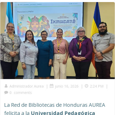
|
|
|
Administrador Aurea
junio 16, 2026
2:24 PM
0
comments
La Red de Bibliotecas de Honduras AUREA
felicita a la
Universidad Pedagógica